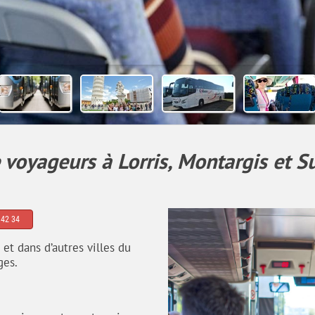
 voyageurs à Lorris, Montargis et Su
 42 34
 et dans d’autres villes du
ges.