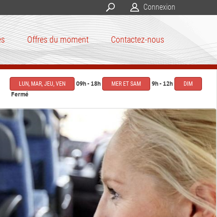
Connexion
es
Offres du moment
Contactez-nous
09h - 18h
9h - 12h
LUN, MAR, JEU, VEN
MER ET SAM
DIM
Fermé