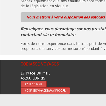
Sachez également que nos chauffeurs sont formé
de la législation en vigueur.
Nous mettons à votre disposition des autocars 
Renseignez-vous davantage sur nos prestati
contactant via le formulaire.
Forts de notre expérience dans le transport de v
proposons des services sur mesure répondant à v
CODIASSE VOYAGES
17 Place Du Mail
45260 LORRIS
02 38 92 42 34
CODIASSE-VOYAGES@WANADOO.FR
Copyright 2026 VTFIRST SARL