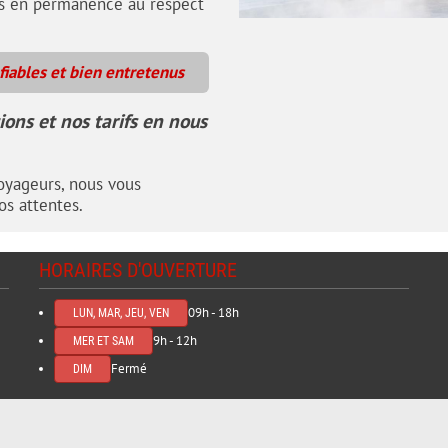
s en permanence au respect
fiables et bien entretenus
ons et nos tarifs en nous
oyageurs, nous vous
os attentes.
HORAIRES D'OUVERTURE
09h - 18h
LUN, MAR, JEU, VEN
9h - 12h
MER ET SAM
Fermé
DIM