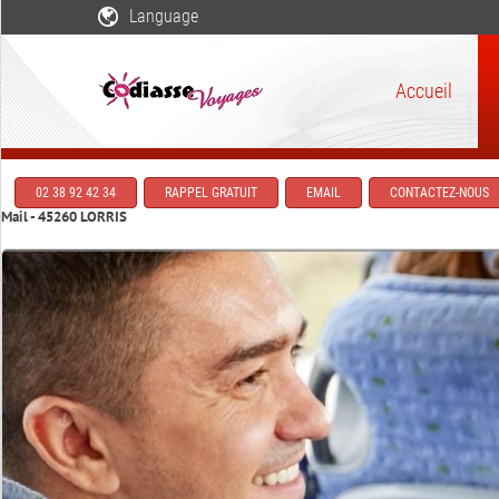
Language
Accueil
02 38 92 42 34
RAPPEL GRATUIT
EMAIL
CONTACTEZ-NOUS
Mail - 45260 LORRIS