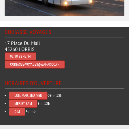
CODIASSE VOYAGES
17 Place Du Mail
45260 LORRIS
02 38 92 42 34
CODIASSE-VOYAGES@WANADOO.FR
HORAIRES D'OUVERTURE
09h - 18h
LUN, MAR, JEU, VEN
9h - 12h
MER ET SAM
Fermé
DIM