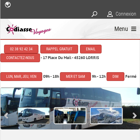
Connexion
Menu
02 38 92 42 34
RAPPEL GRATUIT
EMAIL
- 17 Place Du Mail - 45260 LORRIS
CONTACTEZ-NOUS
09h - 18h
9h - 12h
Fermé
LUN, MAR, JEU, VEN
MER ET SAM
DIM